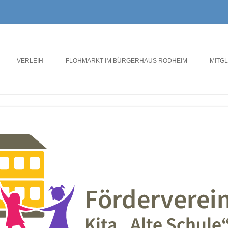
lte Schule"
VERLEIH
FLOHMARKT IM BÜRGERHAUS RODHEIM
MITG